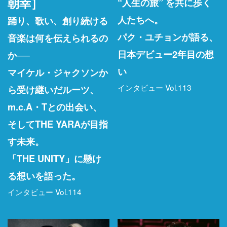
朝幸］
“人生の旅” を共に歩く
人たちへ。
踊り、歌い、創り続ける
パク・ユチョンが語る、
音楽は何を伝えられるの
日本デビュー2年目の想
か──
い
マイケル・ジャクソンか
インタビュー Vol.113
ら受け継いだルーツ、
m.c.A・Tとの出会い、
そしてTHE YARAが目指
す未来。
「THE UNITY」に懸け
る想いを語った。
インタビュー Vol.114