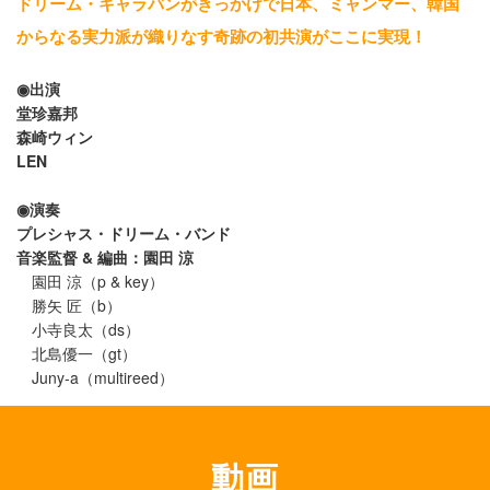
ドリーム・キャラバンがきっかけで日本、ミャンマー、韓国
からなる実力派が織りなす奇跡の初共演がここに実現！
◉出演
堂珍嘉邦
森崎ウィン
LEN
◉演奏
プレシャス・ドリーム・バンド
音楽監督 & 編曲：園田 涼
園田 涼（p & key）
勝矢 匠（b）
小寺良太（ds）
北島優一（gt）
Juny-a（multireed）
動画