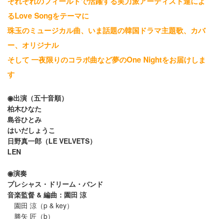
それぞれのフィールドで活躍する実力派アーティスト達によ
るLove Songをテーマに
珠玉のミュージカル曲、いま話題の韓国ドラマ主題歌、カバ
ー、オリジナル
そして 一夜限りのコラボ曲など夢のOne Nightをお届けしま
す
◉出演（五十音順）
柏木ひなた
島谷ひとみ
はいだしょうこ
日野真一郎（LE VELVETS）
LEN
◉演奏
プレシャス・ドリーム・バンド
音楽監督 & 編曲：園田 涼
園田 涼（p & key）
勝矢 匠（b）