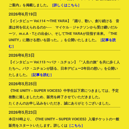
ご案内」を掲載しました。
［詳しくはこちら］
2026年6月19日
【インタビュー Vol.114 〜THE YARA】「踊り、歌い、創り続ける 音
楽は何を伝えられるのか── マイケル・ジャクソンから受け継いだル
ーツ、m.c.A・Tとの出会い、そしてTHE YARAが目指す未来。「THE
UNITY」に懸ける想いを語った。」を公開いたしました。
［記事を読
む］
2026年6月3日
【インタビュー Vol.113 〜パク・ユチョン】「“人生の旅” を共に歩く人
たちへ。パク・ユチョンが語る、日本デビュー2年目の想い」を公開い
たしました。
［記事を読む］
2026年5月25日
《THE UNITY – SUPER VOICES》中学生以下席につきましては、予定
枚数に達しましたため、販売を終了させていただきました。
たくさんのお申し込みをいただき、誠にありがとうございました。
2026年5月23日
本日10時より、《THE UNITY – SUPER VOICES》入場チケットの一般
販売をスタートいたします。詳しくは
［こちら］