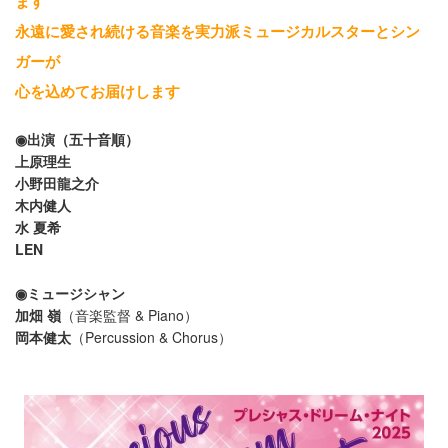
ます
永遠に愛され続ける音楽を実力派ミュージカルスターとシン
ガーが
心を込めてお届けします
◉出演（五十音順）
上原理生
小野田龍之介
木内健人
水 夏希
LEN
◉ミュージシャン
加畑 嶺
（音楽監督 & Piano）
岡本健太
（Percussion & Chorus）